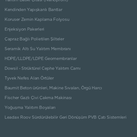
Yalıtım Baskı Çıtası (Nanoprofil)
Kendinden Yapışkanlı Bantlar
Koruser Zemin Kaplama Folyosu
Enjeksiyon Pakerleri
Çapraz Bağlı Polietilen Şilteler
Seramik Altı Su Yalıtım Membranı
HDPE/LLDPE/LDPE Geomembranlar
Dowsil - Strüktürel Cephe Yalıtım Camı
Tyvek Nefes Alan Örtüler
Baumit Beton ürünleri, Makine Sıvaları, Örgü Harcı
Fischer Gazlı Çivi Çakma Makinası
Yoğuşma Yalıtım Boyaları
Leadax Roov Sürdürülebilir Geri Dönüşüm PVB Çatı Sistemleri