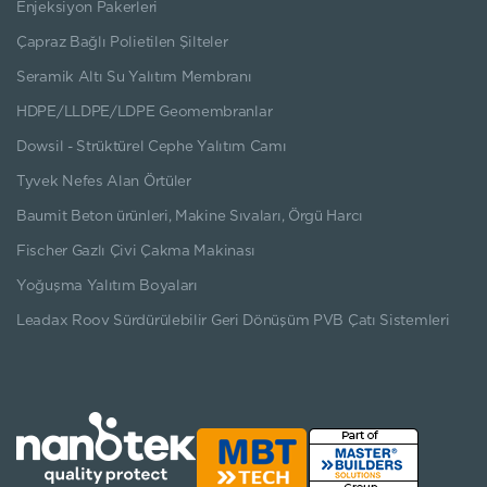
Enjeksiyon Pakerleri
Çapraz Bağlı Polietilen Şilteler
Seramik Altı Su Yalıtım Membranı
HDPE/LLDPE/LDPE Geomembranlar
Dowsil - Strüktürel Cephe Yalıtım Camı
Tyvek Nefes Alan Örtüler
Baumit Beton ürünleri, Makine Sıvaları, Örgü Harcı
Fischer Gazlı Çivi Çakma Makinası
Yoğuşma Yalıtım Boyaları
Leadax Roov Sürdürülebilir Geri Dönüşüm PVB Çatı Sistemleri