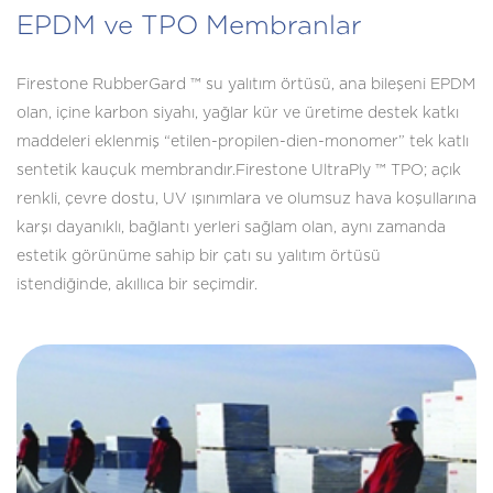
EPDM ve TPO Membranlar
Firestone RubberGard ™ su yalıtım örtüsü, ana bileşeni EPDM
olan, içine karbon siyahı, yağlar kür ve üretime destek katkı
maddeleri eklenmiş “etilen-propilen-dien-monomer” tek katlı
sentetik kauçuk membrandır.Firestone UltraPly ™ TPO; açık
renkli, çevre dostu, UV ışınımlara ve olumsuz hava koşullarına
karşı dayanıklı, bağlantı yerleri sağlam olan, aynı zamanda
estetik görünüme sahip bir çatı su yalıtım örtüsü
istendiğinde, akıllıca bir seçimdir.