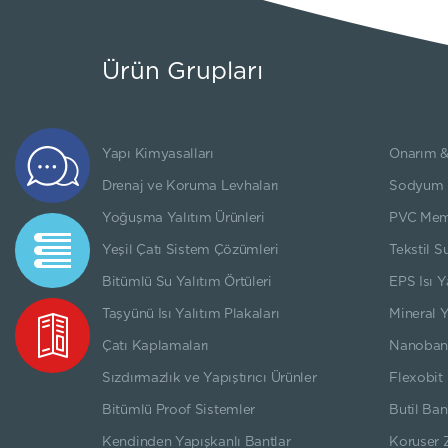
Ürün Grupları
Yapı Kimyasalları
Onarım &
Teklif
Formu
Drenaj ve Koruma Levhaları
Sodyum Be
Yoğuşma Yalıtım Ürünleri
PVC Mem
Teknik
Yeşil Çatı Sistem Çözümleri
Tekstil S
Dökümanlar
Bitümlü Su Yalıtım Örtüleri
EPS Isı Y
Taşyünü Isı Yalıtım Plakaları
Mineral Y
Kataloglar
Çatı Kaplamaları
Nanoban
Sızdırmazlık ve Yapıştırıcı Ürünler
Flexobit 
Bitümlü Proof Sistemler
Butil Ban
Kendinden Yapışkanlı Bantlar
Koruser 