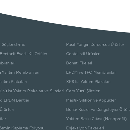
 Güçlendirme
Pasif Yangın Durdurucu Ürünler
ntonit Esaslı Kil Örtüler
Geotekstil Ürünler
branlar
Donatı Fileleri
u Yalıtım Membranları
EPDM ve TPO Membranlar
alıtım Plakaları
XPS Isı Yalıtım Plakaları
ünü Isı Yalıtım Plakaları ve Şilteleri
Cam Yünü Şilteler
d EPDM Bantlar
Mastik,Silikon ve Köpükler
Ürünleri
Buhar Kesici ve Dengeleyici Örtül
tlar
Yalıtım Baskı Çıtası (Nanoprofil)
Zemin Kaplama Folyosu
Enjeksiyon Pakerleri