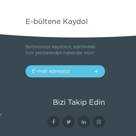
E-bültene Kaydol
Bültenimize kaydolun, sektördeki
tüm yeniliklerden haberdar olun!
Bizi Takip Edin
er