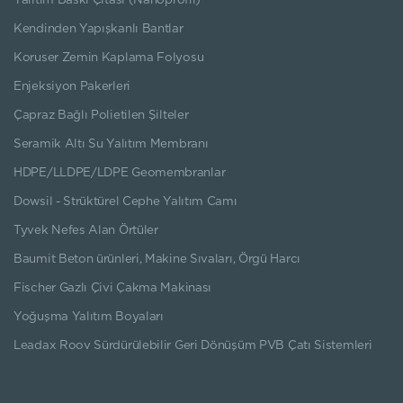
Yalıtım Baskı Çıtası (Nanoprofil)
Kendinden Yapışkanlı Bantlar
Koruser Zemin Kaplama Folyosu
Enjeksiyon Pakerleri
Çapraz Bağlı Polietilen Şilteler
Seramik Altı Su Yalıtım Membranı
HDPE/LLDPE/LDPE Geomembranlar
Dowsil - Strüktürel Cephe Yalıtım Camı
Tyvek Nefes Alan Örtüler
Baumit Beton ürünleri, Makine Sıvaları, Örgü Harcı
Fischer Gazlı Çivi Çakma Makinası
Yoğuşma Yalıtım Boyaları
Leadax Roov Sürdürülebilir Geri Dönüşüm PVB Çatı Sistemleri