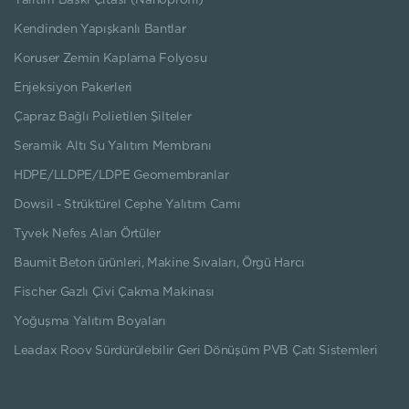
Yalıtım Baskı Çıtası (Nanoprofil)
Kendinden Yapışkanlı Bantlar
Koruser Zemin Kaplama Folyosu
Enjeksiyon Pakerleri
Çapraz Bağlı Polietilen Şilteler
Seramik Altı Su Yalıtım Membranı
HDPE/LLDPE/LDPE Geomembranlar
Dowsil - Strüktürel Cephe Yalıtım Camı
Tyvek Nefes Alan Örtüler
Baumit Beton ürünleri, Makine Sıvaları, Örgü Harcı
Fischer Gazlı Çivi Çakma Makinası
Yoğuşma Yalıtım Boyaları
Leadax Roov Sürdürülebilir Geri Dönüşüm PVB Çatı Sistemleri