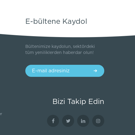
E-bültene Kaydol
Bültenimize kaydolun, sektördeki
tüm yeniliklerden haberdar olun!
Bizi Takip Edin
er