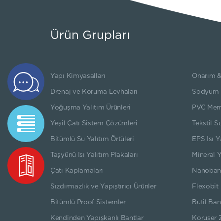
Ürün Grupları
Yapı Kimyasalları
Onarım &
Teklif
Formu
Drenaj ve Koruma Levhaları
Sodyum Be
Yoğuşma Yalıtım Ürünleri
PVC Mem
Teknik
Yeşil Çatı Sistem Çözümleri
Tekstil S
Dökümanlar
Bitümlü Su Yalıtım Örtüleri
EPS Isı Y
Taşyünü Isı Yalıtım Plakaları
Mineral Y
Kataloglar
Çatı Kaplamaları
Nanoban
Sızdırmazlık ve Yapıştırıcı Ürünler
Flexobit 
Bitümlü Proof Sistemler
Butil Ban
Kendinden Yapışkanlı Bantlar
Koruser 