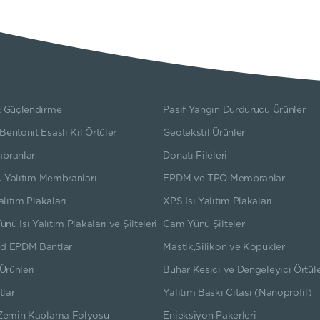
 Güçlendirme
Pasif Yangın Durdurucu Ürünler
ntonit Esaslı Kil Örtüler
Geotekstil Ürünler
branlar
Donatı Fileleri
u Yalıtım Membranları
EPDM ve TPO Membranlar
alıtım Plakaları
XPS Isı Yalıtım Plakaları
ünü Isı Yalıtım Plakaları ve Şilteleri
Cam Yünü Şilteler
d EPDM Bantlar
Mastik,Silikon ve Köpükler
Ürünleri
Buhar Kesici ve Dengeleyici Örtül
tlar
Yalıtım Baskı Çıtası (Nanoprofil)
Zemin Kaplama Folyosu
Enjeksiyon Pakerleri