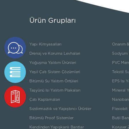
Ürün Grupları
Yapı Kimyasalları
Onarım &
Teklif
Formu
Drenaj ve Koruma Levhaları
Sodyum Be
Yoğuşma Yalıtım Ürünleri
PVC Mem
Teknik
Yeşil Çatı Sistem Çözümleri
Tekstil S
Dökümanlar
Bitümlü Su Yalıtım Örtüleri
EPS Isı Y
Taşyünü Isı Yalıtım Plakaları
Mineral Y
Kataloglar
Çatı Kaplamaları
Nanoban
Sızdırmazlık ve Yapıştırıcı Ürünler
Flexobit 
Bitümlü Proof Sistemler
Butil Ban
Kendinden Yapışkanlı Bantlar
Koruser 