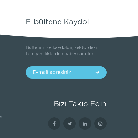
E-bültene Kaydol
Bültenimize kaydolun, sektördeki
tüm yeniliklerden haberdar olun!
Bizi Takip Edin
er