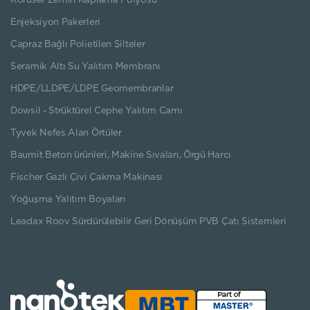
Koruser Zemin Kaplama Folyosu
Enjeksiyon Pakerleri
Çapraz Bağlı Polietilen Şilteler
Seramik Altı Su Yalıtım Membranı
HDPE/LLDPE/LDPE Geomembranlar
Dowsil - Strüktürel Cephe Yalıtım Camı
Tyvek Nefes Alan Örtüler
Baumit Beton ürünleri, Makine Sıvaları, Örgü Harcı
Fischer Gazlı Çivi Çakma Makinası
Yoğuşma Yalıtım Boyaları
Leadax Roov Sürdürülebilir Geri Dönüşüm PVB Çatı Sistemleri