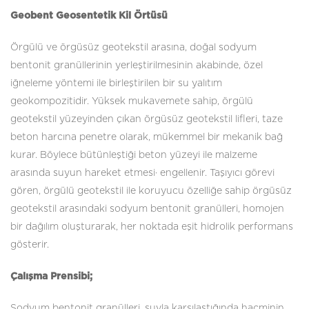
Geobent Geosentetik Kil Örtüsü
Örgülü ve örgüsüz geotekstil arasına, doğal sodyum
bentonit granüllerinin yerleştirilmesinin akabinde, özel
iğneleme yöntemi ile birleştirilen bir su yalıtım
geokompozitidir. Yüksek mukavemete sahip, örgülü
geotekstil yüzeyinden çıkan örgüsüz geotekstil lifleri, taze
beton harcına penetre olarak, mükemmel bir mekanik bağ
kurar. Böylece bütünleştiği beton yüzeyi ile malzeme
arasında suyun hareket etmesi· engellenir. Taşıyıcı görevi
gören, örgülü geotekstil ile koruyucu özelliğe sahip örgüsüz
geotekstil arasındaki sodyum bentonit granülleri, homojen
bir dağılım oluşturarak, her noktada eşit hidrolik performans
gösterir.
Çalışma Prensibi;
Sodyum bentonit granülleri, suyla karşılaştığında hacminin