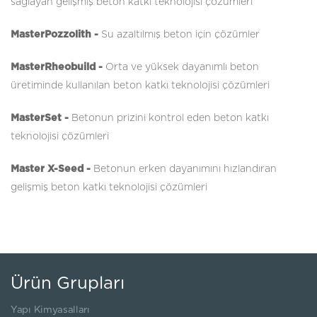
sağlayan gelişmiş beton katkı teknolojisi çözümleri
MasterPozzolith -
Su azaltılmış beton için çözümler
MasterRheobuild -
Orta ve yüksek dayanımlı beton
üretiminde kullanılan beton katkı teknolojisi çözümleri
MasterSet -
Betonun prizini kontrol eden beton katkı
teknolojisi çözümleri
Master X-Seed -
Betonun erken dayanımını hızlandıran
gelişmiş beton katkı teknolojisi çözümleri
Ürün Grupları
Yapı Kimyasalları