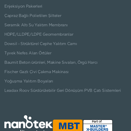
Enjeksiyon Pakerleri
Çapraz Bağlı Polietilen Şilteler
Seramik Altı Su Yalıtım Membranı
HDPE/LLDPE/LDPE Geomembranlar
Dowsil - Strüktürel Cephe Yalıtım Camı
Tyvek Nefes Alan Örtüler
Baumit Beton ürünleri, Makine Sıvaları, Örgü Harcı
Fischer Gazlı Çivi Çakma Makinası
Yoğuşma Yalıtım Boyaları
Leadax Roov Sürdürülebilir Geri Dönüşüm PVB Çatı Sistemleri